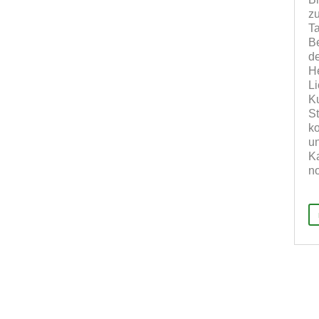
zu
T
Be
de
H
Li
Ku
St
k
un
Ka
no