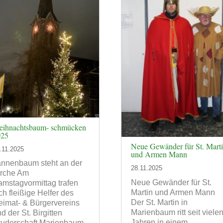
ihnachtsbaum- schmücken
025
Neue Gewänder für St. Mart
.11.2025
und Armen Mann
annenbaum steht an der
28.11.2025
irche Am
Neue Gewänder für St.
mstagvormittag trafen
Martin und Armen Mann
ch fleißige Helfer des
Der St. Martin in
imat- & Bürgervereins
Marienbaum ritt seit viele
d der St. Birgitten
Jahren in einem
ruderschaft Marienbaum