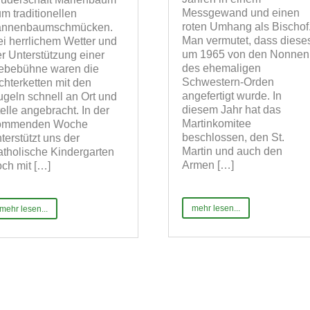
Messgewand und einen
m traditionellen
roten Umhang als Bischof
annenbaumschmücken.
Man vermutet, dass diese
i herrlichem Wetter und
um 1965 von den Nonnen
r Unterstützung einer
des ehemaligen
ebebühne waren die
Schwestern-Orden
chterketten mit den
angefertigt wurde. In
geln schnell an Ort und
diesem Jahr hat das
elle angebracht. In der
Martinkomitee
ommenden Woche
beschlossen, den St.
terstützt uns der
Martin und auch den
tholische Kindergarten
Armen […]
ch mit […]
mehr lesen...
mehr lesen...