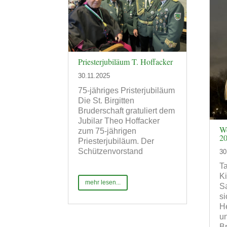
Priesterjubiläum T. Hoffacker
30.11.2025
75-jähriges Pristerjubiläum
Die St. Birgitten
Bruderschaft gratuliert dem
Jubilar Theo Hoffacker
We
zum 75-jährigen
2
Priesterjubiläum. Der
Schützenvorstand
30
T
K
mehr lesen...
Sa
si
He
un
B