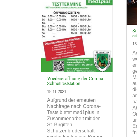
St
er
15
A
w
en
ge
Ma
Wiedereröffnung der Corona-
Schnellteststation
au
di
18.11.2021
a
Aufgrund der erneuten
p
Nachfrage nach Corona-
A
Tests bietet med1plus in
O
Zusammenarbeit mit der
u
St. Birgitten
Er
Schützenbruderschaft
“
wieder kostenlose Bürger-