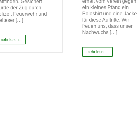
erhält vom Verein gegen
attfinden. Gesichert
ein kleines Pfand ein
urde der Zug durch
Poloshirt und eine Jacke
lizei, Feuerwehr und
für diese Auftritte. Wir
lteser […]
freuen uns, dass unser
Nachwuchs […]
mehr lesen...
mehr lesen...