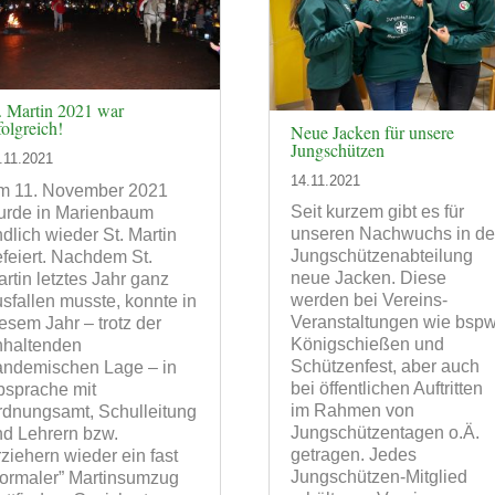
. Martin 2021 war
folgreich!
Neue Jacken für unsere
Jungschützen
.11.2021
14.11.2021
m 11. November 2021
Seit kurzem gibt es für
urde in Marienbaum
unseren Nachwuchs in de
dlich wieder St. Martin
Jungschützenabteilung
feiert. Nachdem St.
neue Jacken. Diese
rtin letztes Jahr ganz
werden bei Vereins-
sfallen musste, konnte in
Veranstaltungen wie bspw
esem Jahr – trotz der
Königschießen und
nhaltenden
Schützenfest, aber auch
andemischen Lage – in
bei öffentlichen Auftritten
bsprache mit
im Rahmen von
rdnungsamt, Schulleitung
Jungschützentagen o.Ä.
nd Lehrern bzw.
getragen. Jedes
ziehern wieder ein fast
Jungschützen-Mitglied
normaler” Martinsumzug